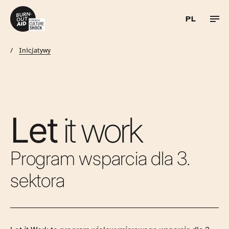
PL
Przejdź do treści
UA
/
Inicjatywy
RU
EN
Let
it work
Program wsparcia dla 3.
sektora