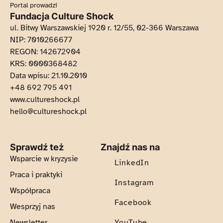
Portal prowadzi
Fundacja Culture Shock
ul. Bitwy Warszawskiej 1920 r. 12/55, 02-366 Warszawa
NIP: 7010266677
REGON: 142672904
KRS: 0000368482
Data wpisu: 21.10.2010
+48 692 795 491
Otwiera w nowej karcie
www.cultureshock.pl
hello@cultureshock.pl
Sprawdź też
Znajdź nas na
Wsparcie w kryzysie
LinkedIn
Praca i praktyki
Instagram
Współpraca
Facebook
Wesprzyj nas
Newsletter
YouTube