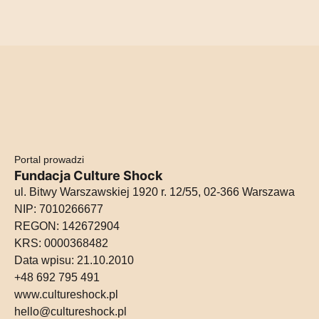
Portal prowadzi
Fundacja Culture Shock
ul. Bitwy Warszawskiej 1920 r. 12/55, 02-366 Warszawa
NIP: 7010266677
REGON: 142672904
KRS: 0000368482
Data wpisu: 21.10.2010
+48 692 795 491
Otwiera w nowej karcie
www.cultureshock.pl
hello@cultureshock.pl