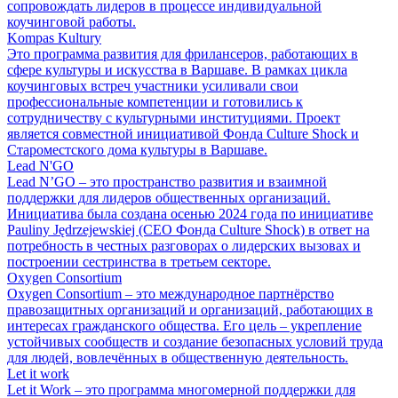
сопровождать лидеров в процессе индивидуальной
коучинговой работы.
Kompas Kultury
Это программа развития для фрилансеров, работающих в
сфере культуры и искусства в Варшаве. В рамках цикла
коучинговых встреч участники усиливали свои
профессиональные компетенции и готовились к
сотрудничеству с культурными институциями. Проект
является совместной инициативой Фонда Culture Shock и
Староместского дома культуры в Варшаве.
Lead N'GO
Lead N’GO – это пространство развития и взаимной
поддержки для лидеров общественных организаций.
Инициатива была создана осенью 2024 года по инициативе
Pauliny Jędrzejewskiej (CEO Фонда Culture Shock) в ответ на
потребность в честных разговорах о лидерских вызовах и
построении сестринства в третьем секторе.
Oxygen Consortium
Oxygen Consortium – это международное партнёрство
правозащитных организаций и организаций, работающих в
интересах гражданского общества. Его цель – укрепление
устойчивых сообществ и создание безопасных условий труда
для людей, вовлечённых в общественную деятельность.
Let it work
Let it Work – это программа многомерной поддержки для