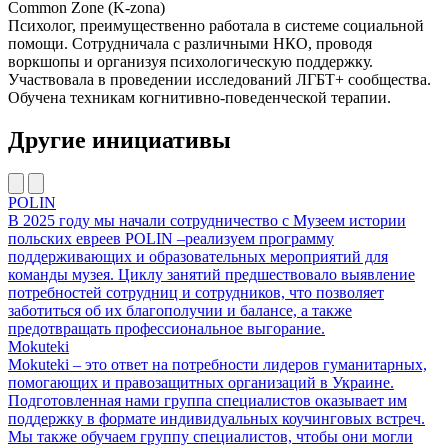
Common Zone (K-zona)
Психолог, преимущественно работала в системе социальной
помощи. Сотрудничала с различными НКО, проводя
воркшопы и организуя психологическую поддержку.
Участвовала в проведении исследований ЛГБТ+ сообщества.
Обучена техникам когнитивно-поведенческой терапии.
Другие инициативы
POLIN
В 2025 году мы начали сотрудничество с Музеем истории
польских евреев POLIN –реализуем программу
поддерживающих и образовательных мероприятий для
команды музея. Циклу занятий предшествовало выявление
потребностей сотрудниц и сотрудников, что позволяет
заботиться об их благополучии и балансе, а также
предотвращать профессиональное выгорание.
Mokuteki
Mokuteki – это ответ на потребности лидеров гуманитарных,
помогающих и правозащитных организаций в Украине.
Подготовленная нами группа специалистов оказывает им
поддержку в формате индивидуальных коучинговых встреч.
Мы также обучаем группу специалистов, чтобы они могли