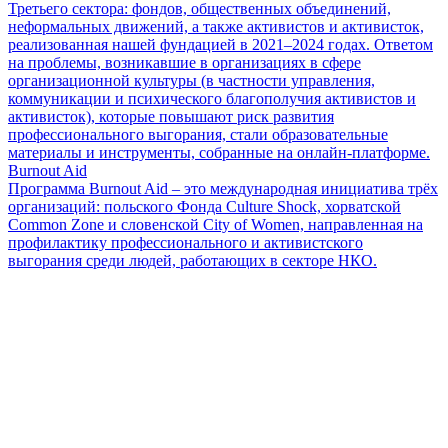
Третьего сектора: фондов, общественных объединений,
неформальных движений, а также активистов и активисток,
реализованная нашей фундацией в 2021–2024 годах. Ответом
на проблемы, возникавшие в организациях в сфере
организационной культуры (в частности управления,
коммуникации и психического благополучия активистов и
активисток), которые повышают риск развития
профессионального выгорания, стали образовательные
материалы и инструменты, собранные на онлайн-платформе.
Burnout Aid
Программа Burnout Aid – это международная инициатива трёх
организаций: польского Фонда Culture Shock, хорватской
Common Zone и словенской City of Women, направленная на
профилактику профессионального и активистского
выгорания среди людей, работающих в секторе НКО.