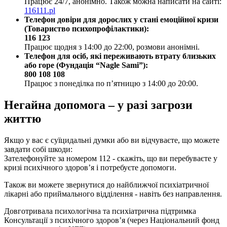
Працює 24/7, анонімно. Також можна написати на сайті:
116111.pl
Телефон довіри для дорослих у стані емоційної кризи
(Товариство психопрофілактики):
116 123
Працює щодня з 14:00 до 22:00, розмови анонімні.
Телефон для осіб, які переживають втрату близьких
або горе (Фундація “Nagle Sami”):
800 108 108
Працює з понеділка по п’ятницю з 14:00 до 20:00.
Негайна допомога – у разі загрози
життю
Якщо у вас є суїцидальні думки або ви відчуваєте, що можете
завдати собі шкоди:
Зателефонуйте за номером 112 - скажіть, що ви перебуваєте у
кризі психічного здоров’я і потребуєте допомоги.
Також ви можете звернутися до найближчої психіатричної
лікарні або приймального відділення - навіть без направлення.
Довготривала психологічна та психіатрична підтримка
Консультації з психічного здоров’я (через Національний фонд