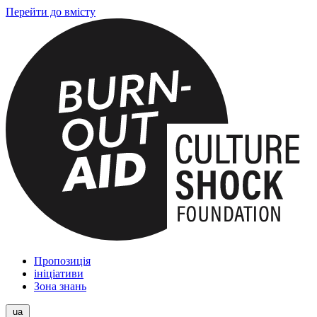
Перейти до вмісту
Пропозиція
ініціативи
Зона знань
ua