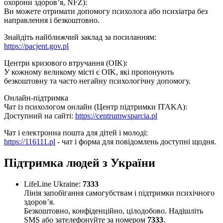
охорони здоров’я, NFZ):
Ви можете отримати допомогу психолога або психіатра без
направлення і безкоштовно.
Знайдіть найближчий заклад за посиланням:
https://pacjent.gov.pl
Центри кризового втручання (OIK):
У кожному великому місті є OIK, які пропонують
безкоштовну та часто негайну психологічну допомогу.
Онлайн-підтримка
Чат із психологом онлайн (Центр підтримки ITAKA):
Доступний на сайті:
https://centrumwsparcia.pl
Чат і електронна пошта для дітей і молоді:
https://116111.pl
- чат і форма для повідомлень доступні щодня.
Підтримка людей з України
LifeLine Ukraine:
7333
Лінія запобігання самогубствам і підтримки психічного
здоров’я.
Безкоштовно, конфіденційно, цілодобово. Надішліть
SMS або зателефонуйте за номером
7333
.